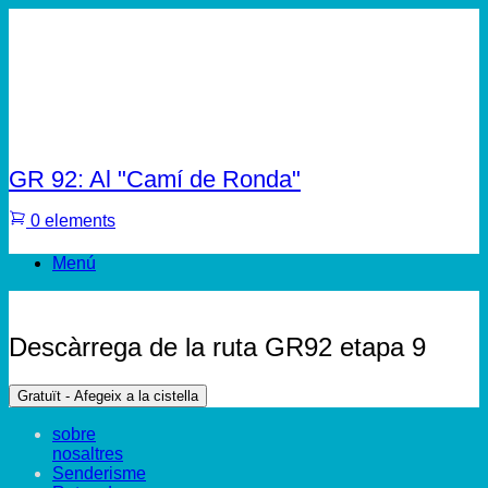
GR 92: Al "Camí de Ronda"
0 elements
Menú
Descàrrega de la ruta GR92 etapa 9
Gratuït - Afegeix a la cistella
sobre
nosaltres
Senderisme