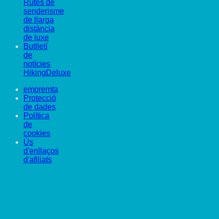
Rutes de
senderisme
de llarga
distància
de luxe
Butlletí
de
notícies
HikingDeluxe
empremta
Protecció
de dades
Política
de
cookies
Ús
d'enllaços
d'afiliats