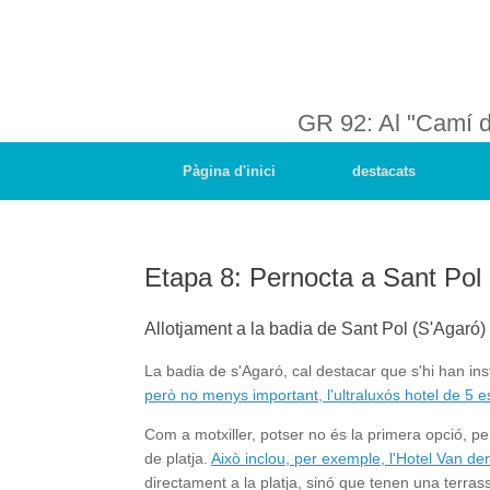
GR 92: Al "Camí 
Pàgina d'inici
destacats
Etapa 8: Pernocta a Sant Pol 
Allotjament a la badia de Sant Pol (S'Agaró)
La badia de s'Agaró, cal destacar que s'hi han inst
però no menys important, l'ultraluxós hotel de 5 e
Com a motxiller, potser no és la primera opció, p
de platja.
Això inclou, per exemple, l'Hotel Van der
directament a la platja, sinó que tenen una terras