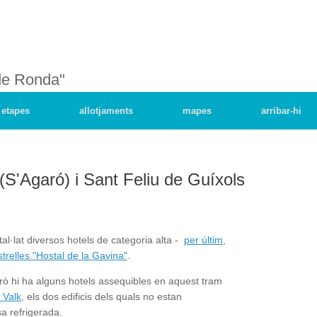
de Ronda"
etapes
allotjaments
mapes
arribar-hi
(S'Agaró) i Sant Feliu de Guíxols
al·lat diversos hotels de categoria alta -
per últim,
strelles "Hostal de la Gavina"
.
erò hi ha alguns hotels assequibles en aquest tram
 Valk
, els dos edificis dels quals no estan
sa refrigerada.