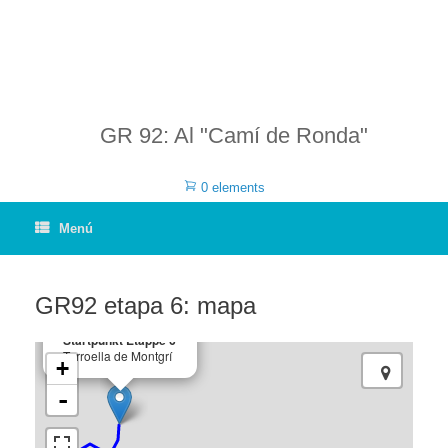
GR 92: Al "Camí de Ronda"
0 elements
Menú
GR92 etapa 6: mapa
×
Startpunkt Etappe 6
Torroella de Montgrí
+
-