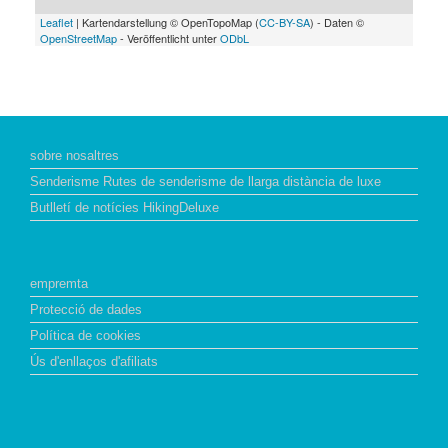
Leaflet
| Kartendarstellung © OpenTopoMap (
CC-BY-SA
) - Daten ©
OpenStreetMap
- Veröffentlicht unter
ODbL
sobre nosaltres
Senderisme Rutes de senderisme de llarga distància de luxe
Butlletí de notícies HikingDeluxe
empremta
Protecció de dades
Política de cookies
Ús d'enllaços d'afiliats