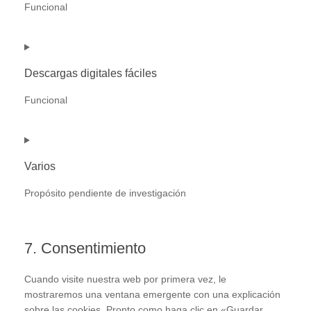
Funcional
Consentimiento
para
el
Descargas digitales fáciles
cumplimiento
del
Funcional
servicio
Consentimiento
para
el
Varios
servicio
de
Propósito pendiente de investigación
descargas
digitales
Consentimiento
fáciles
para
7. Consentimiento
el
servicio
#!trpst#trp-
Cuando visite nuestra web por primera vez, le
gettext-
mostraremos una ventana emergente con una explicación
data-
sobre las cookies. Pronto como haga clic en «Guardar