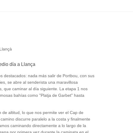
 Llançà
edio día a Llança
os destacados: nada más salir de Portbou, con sus
es, se abre al senderista una maravillosa
, que caminar al día siguiente. La etapa 1 nos
ermosas bahías como "Platja de Garbet" hasta
 altitud, lo que nos permite ver el Cap de
 camino discurre paralelo a la costa y finalmente
uamos caminando directamente a lo largo de la
rena por primera vez durante la caminata en el