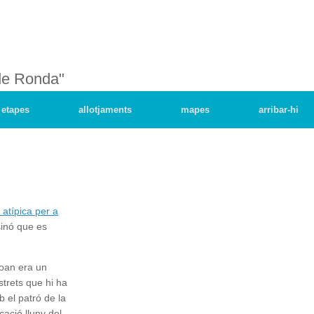
de Ronda"
etapes
allotjaments
mapes
arribar-hi
atípica per a
sinó que es
Joan era un
trets que hi ha
b el patró de la
ació lluny del