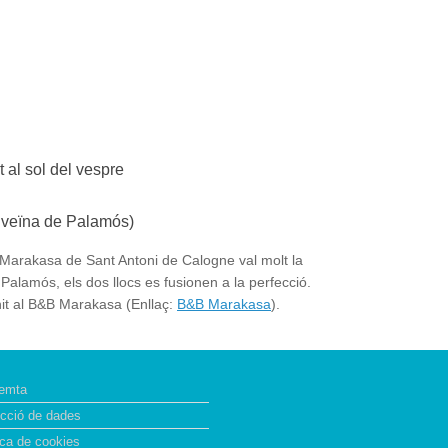
 al sol del vespre
t veïna de Palamós)
Marakasa de Sant Antoni de Calogne val molt la
Palamós, els dos llocs es fusionen a la perfecció.
nit al B&B Marakasa (Enllaç:
B&B Marakasa
).
emta
ecció de dades
ica de cookies