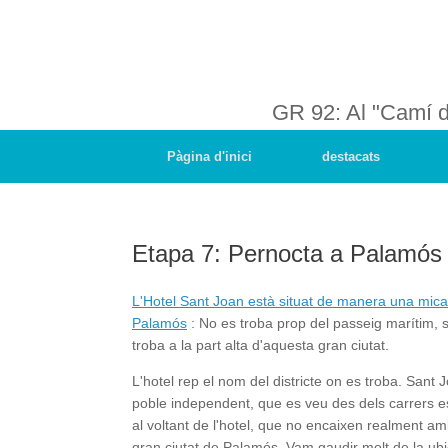
GR 92: Al "Camí 
Pàgina d'inici
destacats
Etapa 7: Pernocta a Palamós
L'Hotel Sant Joan està situat de manera una mica 
Palamós
: No es troba prop del passeig marítim, 
troba a la part alta d'aquesta gran ciutat.
L'hotel rep el nom del districte on es troba. Sant 
poble independent, que es veu des dels carrers es
al voltant de l'hotel, que no encaixen realment am
gran ciutat de Palamós. Vam gaudir molt de la ubic