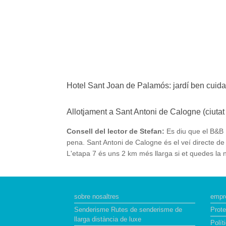
Hotel Sant Joan de Palamós: jardí ben cuidat
Allotjament a Sant Antoni de Calogne (ciuta
Consell del lector de Stefan:
Es diu que el B&B 
pena. Sant Antoni de Calogne és el veí directe de 
L'etapa 7 és uns 2 km més llarga si et quedes la 
sobre nosaltres
empr
Senderisme Rutes de senderisme de
Prot
llarga distància de luxe
Polít