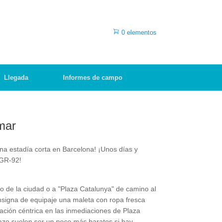
0 elementos
Llegada
Informes de campo
 mar
na estadía corta en Barcelona! ¡Unos días y
 GR-92!
ro de la ciudad o a "Plaza Catalunya" de camino al
onsigna de equipaje una maleta con ropa fresca
cación céntrica en las inmediaciones de Plaza
plazo suelen ser un poco más baratos si hay