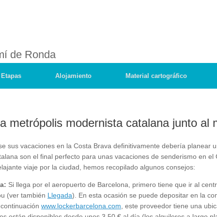
mí de Ronda
Etapas
Alojamiento
Material cartográfico
la metrópolis modernista catalana junto al
se sus vacaciones en la Costa Brava definitivamente debería planear u
talana son el final perfecto para unas vacaciones de senderismo en el
lajante viaje por la ciudad, hemos recopilado algunos consejos:
a:
Si llega por el aeropuerto de Barcelona, primero tiene que ir al cent
bou (ver también
Llegada
). En esta ocasión se puede depositar en la c
a continuación
www.lockerbarcelona.com
, este proveedor tiene una ubi
ños están disponibles desde unos 3,50 € al día (los alquileres a largo 