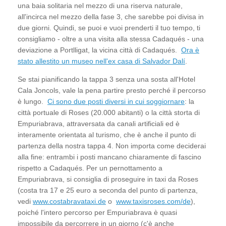
una baia solitaria nel mezzo di una riserva naturale,
all'incirca nel mezzo della fase 3, che sarebbe poi divisa in
due giorni. Quindi, se puoi e vuoi prenderti il tuo tempo, ti
consigliamo - oltre a una visita alla stessa Cadaqués - una
deviazione a Portlligat, la vicina città di Cadaqués.
Ora è
stato allestito un museo nell'ex casa di Salvador Dalí
.
Se stai pianificando la tappa 3 senza una sosta all'Hotel
Cala Joncols, vale la pena partire presto perché il percorso
è lungo.
Ci sono due posti diversi in cui soggiornare
: la
città portuale di Roses (20.000 abitanti) o la città storta di
Empuriabrava, attraversata da canali artificiali ed è
interamente orientata al turismo, che è anche il punto di
partenza della nostra tappa 4. Non importa come deciderai
alla fine: entrambi i posti mancano chiaramente di fascino
rispetto a Cadaqués. Per un pernottamento a
Empuriabrava, si consiglia di proseguire in taxi da Roses
(costa tra 17 e 25 euro a seconda del punto di partenza,
vedi
www.costabravataxi.de
o
www.taxisroses.com/de
),
poiché l'intero percorso per Empuriabrava è quasi
impossibile da percorrere in un giorno (c'è anche