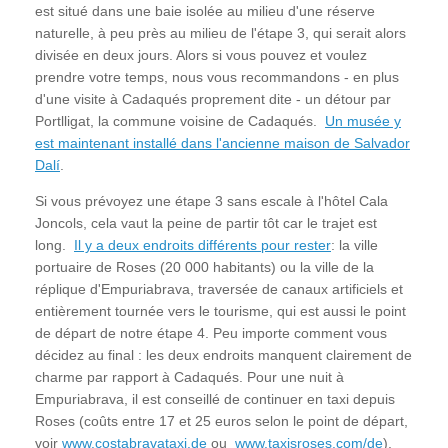
est situé dans une baie isolée au milieu d'une réserve
naturelle, à peu près au milieu de l'étape 3, qui serait alors
divisée en deux jours. Alors si vous pouvez et voulez
prendre votre temps, nous vous recommandons - en plus
d'une visite à Cadaqués proprement dite - un détour par
Portlligat, la commune voisine de Cadaqués.
Un musée y
est maintenant installé dans l'ancienne maison de Salvador
Dalí
.
Si vous prévoyez une étape 3 sans escale à l'hôtel Cala
Joncols, cela vaut la peine de partir tôt car le trajet est
long.
Il y a deux endroits différents pour rester
: la ville
portuaire de Roses (20 000 habitants) ou la ville de la
réplique d'Empuriabrava, traversée de canaux artificiels et
entièrement tournée vers le tourisme, qui est aussi le point
de départ de notre étape 4. Peu importe comment vous
décidez au final : les deux endroits manquent clairement de
charme par rapport à Cadaqués. Pour une nuit à
Empuriabrava, il est conseillé de continuer en taxi depuis
Roses (coûts entre 17 et 25 euros selon le point de départ,
voir
www.costabravataxi.de
ou
www.taxisroses.com/de
),