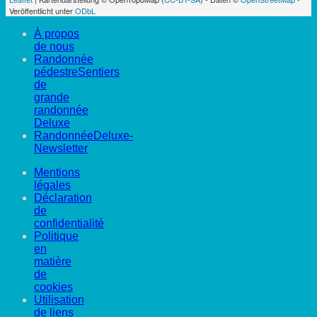
Veröffentlicht unter
ODbL
À propos
de nous
Randonnée
pédestreSentiers
de
grande
randonnée
Deluxe
RandonnéeDeluxe-
Newsletter
Mentions
légales
Déclaration
de
confidentialité
Politique
en
matière
de
cookies
Utilisation
de liens