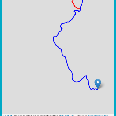
Leaflet
| Kartendarstellung © OpenTopoMap (
CC-BY-SA
) - Daten ©
OpenStreetMap
-