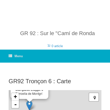
GR 92 : Sur le "Camí de Ronda
0 article
Menu
GR92 Tronçon 6 : Carte
×
Startpunkt Etappe 6
Torroella de Montgrí
+
-