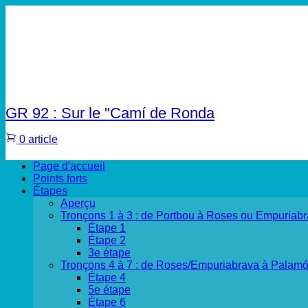
GR 92 : Sur le "Camí de Ronda
0 article
Page d'accueil
Points forts
Étapes
Aperçu
Tronçons 1 à 3 : de Portbou à Roses ou Empuriab
Étape 1
Étape 2
3e étape
Tronçons 4 à 7 : de Roses/Empuriabrava à Palam
Étape 4
5e étape
Étape 6