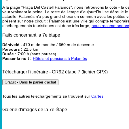
A la plage "Platja Del Castell Palamós", nous retrouvons la côte - la 
vaut vraiment la peine. Le reste de l'étape d'aujourd'hui se déroule le
actuelle. Palamós n'a pas grand-chose en commun avec les petites vi
présent sur notre circuit : Palamós est une ville qui compte temporai
d'hébergements touristiques est donc très large,
nous recommandons un
Faits concernant la 7e étape
Dénivelé :
470 m de montée / 660 m de descente
Parcours :
22,5 km
Durée :
7:00 h (sans pauses)
Passer la nuit :
Hôtels et pensions à Palamós
Télécharger l'itinéraire - GR92 étape 7 (fichier GPX)
Gratuit - Dans le panier d'achat
Tous les autres téléchargements se trouvent sur
Cartes
.
Galerie d'images de la 7e étape