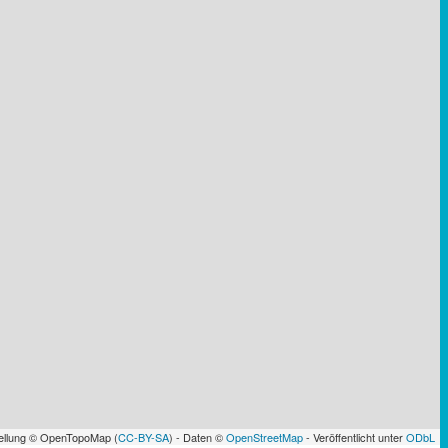
tellung © OpenTopoMap (
CC-BY-SA
) - Daten ©
OpenStreetMap
- Veröffentlicht unter
ODbL