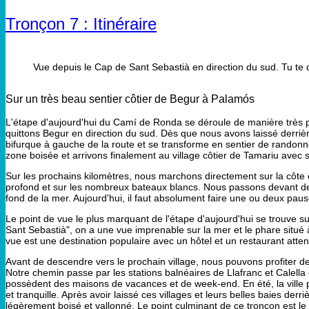
Tronçon 7 : Itinéraire
Vue depuis le Cap de Sant Sebastià en direction du sud. Tu te d
Sur un très beau sentier côtier de Begur à Palamós
L'étape d'aujourd'hui du Camí de Ronda se déroule de manière très pi
quittons Begur en direction du sud. Dès que nous avons laissé derriè
bifurque à gauche de la route et se transforme en sentier de rando
zone boisée et arrivons finalement au village côtier de Tamariu avec s
Sur les prochains kilomètres, nous marchons directement sur la côte e
profond et sur les nombreux bateaux blancs. Nous passons devant des 
fond de la mer. Aujourd'hui, il faut absolument faire une ou deux pau
Le point de vue le plus marquant de l'étape d'aujourd'hui se trouve su
Sant Sebastià", on a une vue imprenable sur la mer et le phare situ
vue est une destination populaire avec un hôtel et un restaurant atten
Avant de descendre vers le prochain village, nous pouvons profiter de 
Notre chemin passe par les stations balnéaires de Llafranc et Calella
possèdent des maisons de vacances et de week-end. En été, la ville p
et tranquille. Après avoir laissé ces villages et leurs belles baies derr
légèrement boisé et vallonné. Le point culminant de ce tronçon est le