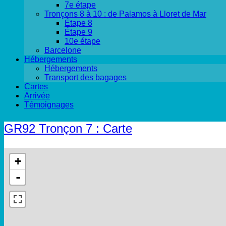
7e étape
Tronçons 8 à 10 : de Palamos à Lloret de Mar
Étape 8
Étape 9
10e étape
Barcelone
Hébergements
Hébergements
Transport des bagages
Cartes
Arrivée
Témoignages
GR92 Tronçon 7 : Carte
+
-