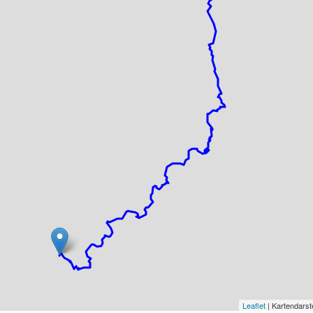
Leaflet
| Kartendars