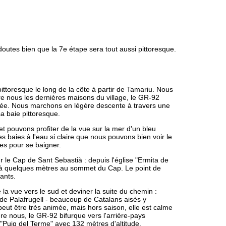
outes bien que la 7e étape sera tout aussi pittoresque.
ttoresque le long de la côte à partir de Tamariu. Nous
re nous les dernières maisons du village, le GR-92
nnée. Nous marchons en légère descente à travers une
a baie pittoresque.
t pouvons profiter de la vue sur la mer d'un bleu
baies à l'eau si claire que nous pouvons bien voir le
ses pour se baigner.
r le Cap de Sant Sebastià : depuis l'église "Ermita de
é à quelques mètres au sommet du Cap. Le point de
ants.
la vue vers le sud et deviner la suite du chemin :
 de Palafrugell - beaucoup de Catalans aisés y
eut être très animée, mais hors saison, elle est calme
ière nous, le GR-92 bifurque vers l'arrière-pays
 "Puig del Terme" avec 132 mètres d'altitude.