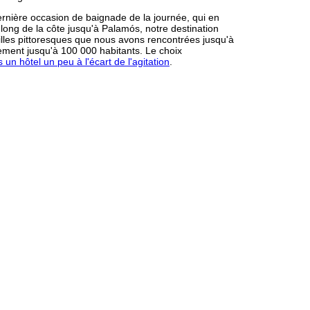
dernière occasion de baignade de la journée, qui en
 long de la côte jusqu'à Palamós, notre destination
lles pittoresques que nous avons rencontrées jusqu'à
rement jusqu'à 100 000 habitants. Le choix
 hôtel un peu à l'écart de l'agitation
.