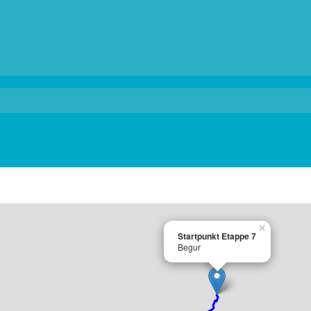
×
Startpunkt Etappe 7
Begur