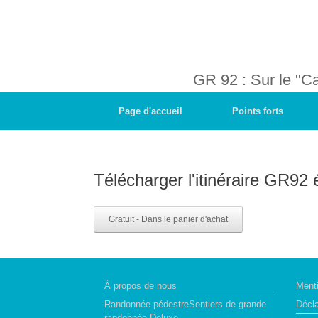
GR 92 : Sur le "
Page d'accueil
Points forts
Télécharger l'itinéraire GR92 
Gratuit - Dans le panier d'achat
À propos de nous
Menti
Randonnée pédestreSentiers de grande
Décla
randonnée Deluxe