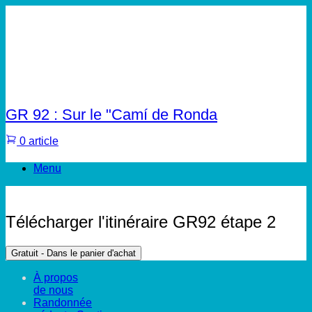
GR 92 : Sur le "Camí de Ronda
0 article
Menu
Télécharger l'itinéraire GR92 étape 2
Gratuit - Dans le panier d'achat
À propos
de nous
Randonnée