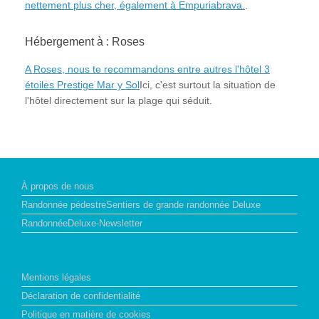
nettement plus cher, également à Empuriabrava.
.
Hébergement à : Roses
A Roses, nous te recommandons entre autres l'hôtel 3
étoiles Prestige Mar y Sol
Ici, c'est surtout la situation de
l'hôtel directement sur la plage qui séduit.
À propos de nous
Randonnée pédestreSentiers de grande randonnée Deluxe
RandonnéeDeluxe-Newsletter
Mentions légales
Déclaration de confidentialité
Politique en matière de cookies