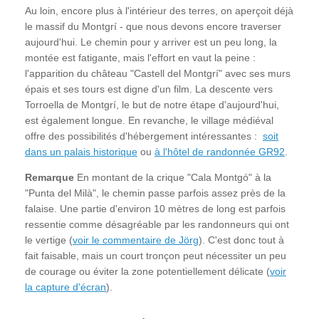
Au loin, encore plus à l'intérieur des terres, on aperçoit déjà
le massif du Montgrí - que nous devons encore traverser
aujourd'hui. Le chemin pour y arriver est un peu long, la
montée est fatigante, mais l'effort en vaut la peine :
l'apparition du château "Castell del Montgrí" avec ses murs
épais et ses tours est digne d'un film. La descente vers
Torroella de Montgrí, le but de notre étape d'aujourd'hui,
est également longue. En revanche, le village médiéval
offre des possibilités d'hébergement intéressantes :
soit
dans un palais historique
ou
à l'hôtel de randonnée GR92
.
Remarque
En montant de la crique "Cala Montgó" à la
"Punta del Milà", le chemin passe parfois assez près de la
falaise. Une partie d'environ 10 mètres de long est parfois
ressentie comme désagréable par les randonneurs qui ont
le vertige (
voir le commentaire de Jörg
). C'est donc tout à
fait faisable, mais un court tronçon peut nécessiter un peu
de courage ou éviter la zone potentiellement délicate (
voir
la capture d'écran
).