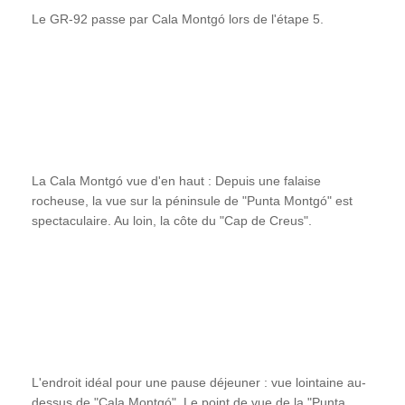
Le GR-92 passe par Cala Montgó lors de l'étape 5.
La Cala Montgó vue d'en haut : Depuis une falaise
rocheuse, la vue sur la péninsule de "Punta Montgó" est
spectaculaire. Au loin, la côte du "Cap de Creus".
L'endroit idéal pour une pause déjeuner : vue lointaine au-
dessus de "Cala Montgó". Le point de vue de la "Punta