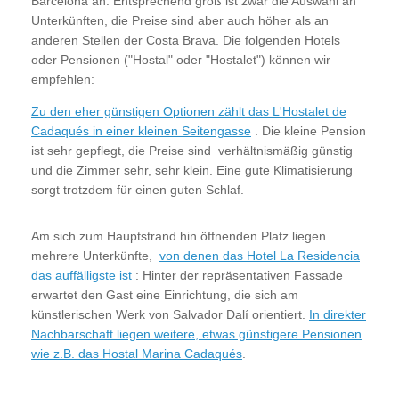
Barcelona an. Entsprechend groß ist zwar die Auswahl an
Unterkünften, die Preise sind aber auch höher als an
anderen Stellen der Costa Brava. Die folgenden Hotels
oder Pensionen ("Hostal" oder "Hostalet") können wir
empfehlen:
Zu den eher günstigen Optionen zählt das L'Hostalet de
Cadaqués in einer kleinen Seitengasse
. Die kleine Pension
ist sehr gepflegt, die Preise sind verhältnismäßig günstig
und die Zimmer sehr, sehr klein. Eine gute Klimatisierung
sorgt trotzdem für einen guten Schlaf.
Am sich zum Hauptstrand hin öffnenden Platz liegen
mehrere Unterkünfte,
von denen das Hotel La Residencia
das auffälligste ist
: Hinter der repräsentativen Fassade
erwartet den Gast eine Einrichtung, die sich am
künstlerischen Werk von Salvador Dalí orientiert.
In direkter
Nachbarschaft liegen weitere, etwas günstigere Pensionen
wie z.B. das Hostal Marina Cadaqués
.