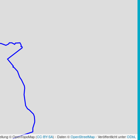
tellung © OpenTopoMap (
CC-BY-SA
) - Daten ©
OpenStreetMap
- Veröffentlicht unter
ODbL