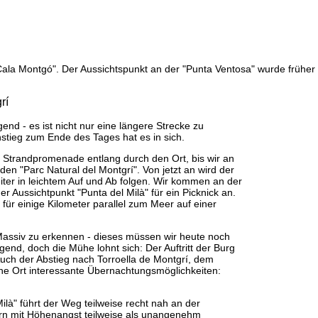
×
Ziel Etappe 5
"Cala Montgó". Der Aussichtspunkt an der "Punta Ventosa" wurde früher m
Torroella de Montgrí
rí
end - es ist nicht nur eine längere Strecke zu
tieg zum Ende des Tages hat es in sich.
e Strandpromenade entlang durch den Ort, bis wir an
n "Parc Natural del Montgrí". Von jetzt an wird der
er in leichtem Auf und Ab folgen. Wir kommen an der
r Aussichtpunkt "Punta del Milà" für ein Picknick an.
für einige Kilometer parallel zum Meer auf einer
-Massiv zu erkennen - dieses müssen wir heute noch
gend, doch die Mühe lohnt sich: Der Auftritt der Burg
 Auch der Abstieg nach Torroella de Montgrí, dem
rliche Ort interessante Übernachtungsmöglichkeiten:
là" führt der Weg teilweise recht nah an der
rern mit Höhenangst teilweise als unangenehm