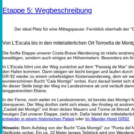
Etappe 5: Wegbeschreibung
Der ideal Platz für eine Mittagspause: Fernblick oberhalb der 
Von L'Escala bis in den mittelalterlichen Ort Torroella de Montg
Die fünfte Etappe unserer Costa-Brava-Wanderung ist relativ anstreng
bewältigen, sondern auch einiges an Höhenmetern. Besonders ein Ans
In L'Escala führt uns der Weg zunächst auf dem "Passeig de Mar" di
den Hafen kommen. Dann steigen wir leicht bergan und laufen durch de
GR-92 wieder zu einem unbefestigten Küstenwanderweg, dem wir weit
wunderschönen Bucht "Cala Montgó" vorbei. Kurz darauf bietet sich de
An dieser Stelle biegt der Weg ins Landesinnere ab und verläuft dann 
langgestreckten Ebene.
In der Ferne, noch weiter im Landesinneren, ist bereits das Montgrí
überqueren. Der Weg dorthin zieht sich etwas, der Anstieg ist anstren
„Castell del Montgrí“ mit ihren dicken Mauern und Türme ist filmreif.
heutigen Ziel unserer Etappe, zieht sich. Dafür bietet der mittelalte
entweder in einem historischen Palast
oder
im Wander-Hotel GR92
.
Hinweis:
Beim Aufstieg von der Bucht "Cala Montgó" zur "Punta del Mi
Steilküste vorbei. Ein ca. 10 Meter langes Teilstück wird von Wande