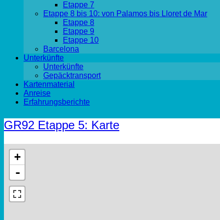
Etappe 7
Etappe 8 bis 10: von Palamos bis Lloret de Mar
Etappe 8
Etappe 9
Etappe 10
Barcelona
Unterkünfte
Unterkünfte
Gepäcktransport
Kartenmaterial
Anreise
Erfahrungsberichte
GR92 Etappe 5: Karte
+
-