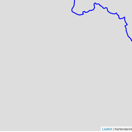
Leaflet
| Kartendars