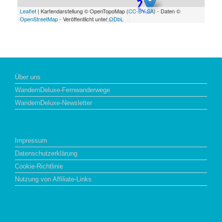
Leaflet
| Kartendarstellung © OpenTopoMap (
CC-BY-SA
) - Daten ©
OpenStreetMap
- Veröffentlicht unter
ODbL
Über uns
WandernDeluxe-Fernwanderwege
WandernDeluxe-Newsletter
Impressum
Datenschutzerklärung
Cookie-Richtlinie
Nutzung von Affiliate-Links