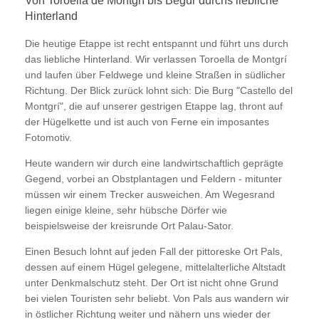
Von Toroella de Montgrí bis Begur durchs liebliche
Hinterland
Die heutige Etappe ist recht entspannt und führt uns durch
das liebliche Hinterland. Wir verlassen Toroella de Montgrí
und laufen über Feldwege und kleine Straßen in südlicher
Richtung. Der Blick zurück lohnt sich: Die Burg "Castello del
Montgrí", die auf unserer gestrigen Etappe lag, thront auf
der Hügelkette und ist auch von Ferne ein imposantes
Fotomotiv.
Heute wandern wir durch eine landwirtschaftlich geprägte
Gegend, vorbei an Obstplantagen und Feldern - mitunter
müssen wir einem Trecker ausweichen. Am Wegesrand
liegen einige kleine, sehr hübsche Dörfer wie
beispielsweise der kreisrunde Ort Palau-Sator.
Einen Besuch lohnt auf jeden Fall der pittoreske Ort Pals,
dessen auf einem Hügel gelegene, mittelalterliche Altstadt
unter Denkmalschutz steht. Der Ort ist nicht ohne Grund
bei vielen Touristen sehr beliebt. Von Pals aus wandern wir
in östlicher Richtung weiter und nähern uns wieder der